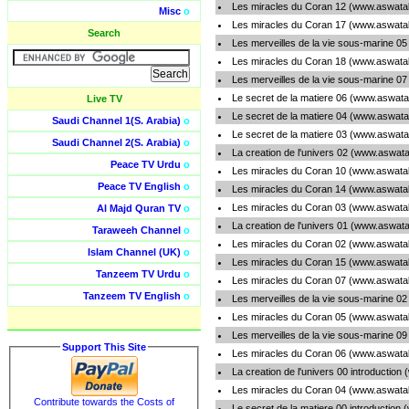
Les miracles du Coran 12 (www.aswatali
Misc
o
Les miracles du Coran 17 (www.aswatali
Search
Les merveilles de la vie sous-marine 05
Les miracles du Coran 18 (www.aswatali
Les merveilles de la vie sous-marine 07
Le secret de la matiere 06 (www.aswatal
Live TV
Le secret de la matiere 04 (www.aswatal
Saudi Channel 1(S. Arabia)
o
Le secret de la matiere 03 (www.aswatal
Saudi Channel 2(S. Arabia)
o
La creation de l'univers 02 (www.aswatal
Peace TV Urdu
o
Les miracles du Coran 10 (www.aswatali
Peace TV English
o
Les miracles du Coran 14 (www.aswatali
Les miracles du Coran 03 (www.aswatali
Al Majd Quran TV
o
La creation de l'univers 01 (www.aswatal
Taraweeh Channel
o
Les miracles du Coran 02 (www.aswatali
Islam Channel (UK)
o
Les miracles du Coran 15 (www.aswatali
Tanzeem TV Urdu
o
Les miracles du Coran 07 (www.aswatali
Tanzeem TV English
o
Les merveilles de la vie sous-marine 02
Les miracles du Coran 05 (www.aswatali
Les merveilles de la vie sous-marine 09
Support This Site
Les miracles du Coran 06 (www.aswatali
La creation de l'univers 00 introduction
Les miracles du Coran 04 (www.aswatali
Contribute towards the Costs of
Le secret de la matiere 00 introduction 