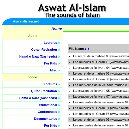
Aswatalislam.net
Home
Audio
Lectures
o
File Name
▲
▼
Quran Recitation
o
Le secret de la matiere 08 (www.aswatal
Hamd o Naat (Nasheeds)
o
Les miracles du Coran 11 (www.aswatali
For Kids
o
La creation de l'univers 04 (www.aswatal
Misc
o
Le secret de la matiere 02 (www.aswatal
Video
Les miracles du Coran 08 (www.aswatali
Lectures
o
Les merveilles de la vie sous-marine 08
La creation de l'univers 05 (www.aswatal
Quran Recitation
o
La creation de l'univers 07 (www.aswatal
Hamd o Naat (Nasheeds)
o
Les merveilles de la vie sous-marine 04
Educational
o
Les miracles du Coran 01 (www.aswatali
Conferences
o
Les miracles du Coran 16 (www.aswatali
Documentaries
o
Le secret de la matiere 09 (www.aswatal
Les merveilles de la vie sous-marine 01
For Kids
o