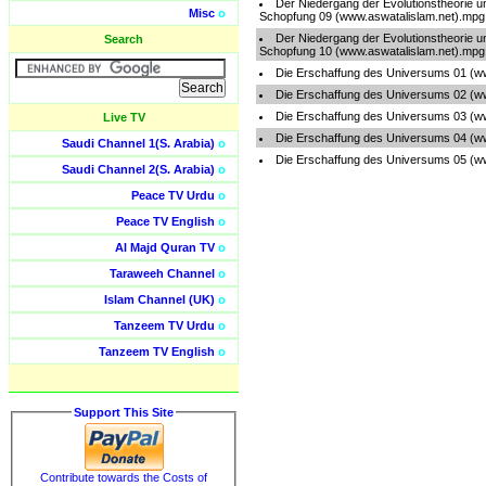
Der Niedergang der Evolutionstheorie u
Misc
o
Schopfung 09 (www.aswatalislam.net).mpg
Der Niedergang der Evolutionstheorie u
Search
Schopfung 10 (www.aswatalislam.net).mpg
Die Erschaffung des Universums 01 (w
Die Erschaffung des Universums 02 (w
Die Erschaffung des Universums 03 (w
Live TV
Die Erschaffung des Universums 04 (w
Saudi Channel 1(S. Arabia)
o
Die Erschaffung des Universums 05 (w
Saudi Channel 2(S. Arabia)
o
Peace TV Urdu
o
Peace TV English
o
Al Majd Quran TV
o
Taraweeh Channel
o
Islam Channel (UK)
o
Tanzeem TV Urdu
o
Tanzeem TV English
o
Support This Site
Contribute towards the Costs of