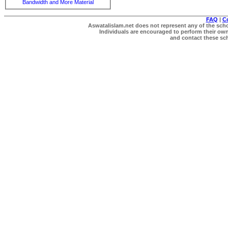
Bandwidth and More Material
FAQ
|
C
Aswatalislam.net does not represent any of the schol
Individuals are encouraged to perform their own 
and contact these scho